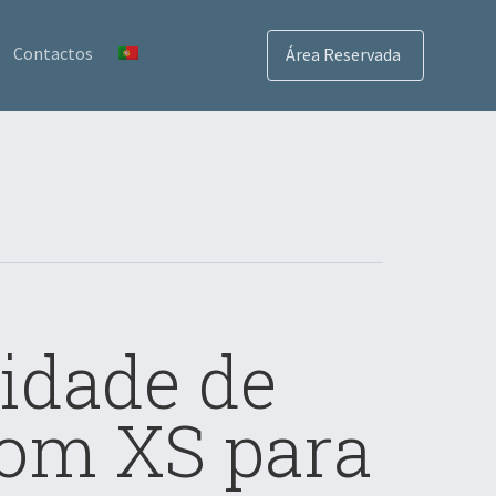
Contactos
Área Reservada
idade de
com XS para