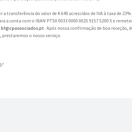
r a transferência do valor de € 640 acrescidos de IVA à taxa de 23% 
ara a conta com o IBAN PT50 0033 0000 0025 9157 5200 5 e remete
l
bf@cpassociados.pt
. Após nossa confirmação de boa receção, 
prestaremos o nosso serviço.
9.”