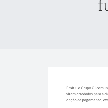
f
Emitiu o Grupo OI comuni
viram arredados para a c
opção de pagamento, exer