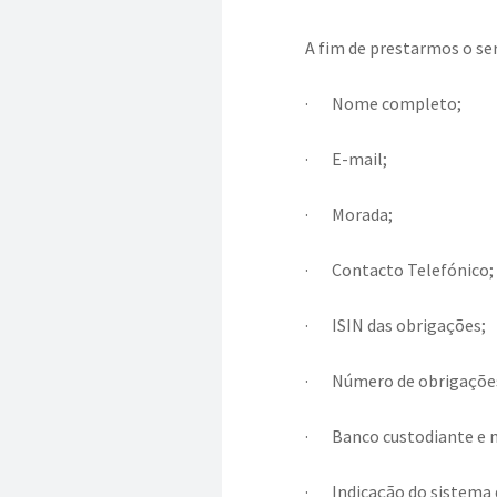
A fim de prestarmos o se
·
Nome completo;
·
E-mail;
·
Morada;
·
Contacto Telefónico;
·
ISIN das obrigações;
·
Número de obrigações
·
Banco custodiante e 
·
Indicação do sistema