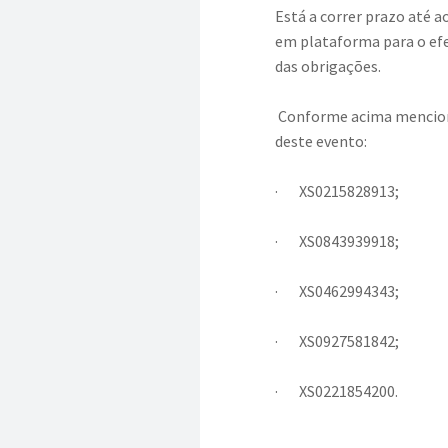
Está a correr prazo até a
em plataforma para o efe
das obrigações.
Conforme acima menciona
deste evento:
·
XS0215828913;
·
XS0843939918;
·
XS0462994343;
·
XS0927581842;
·
XS0221854200.