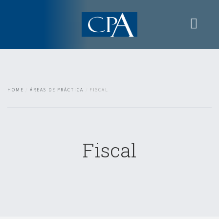
Home
Apresentacion
Áreas de práctica
HOME
ÁREAS DE PRÁCTICA
FISCAL
Contactos
Zona reservada
Fiscal