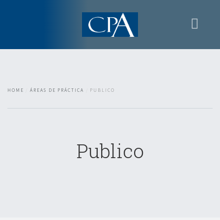
Home
Apresentacion
Áreas de práctica
HOME
ÁREAS DE PRÁCTICA
PUBLICO
Contactos
Zona reservada
Publico