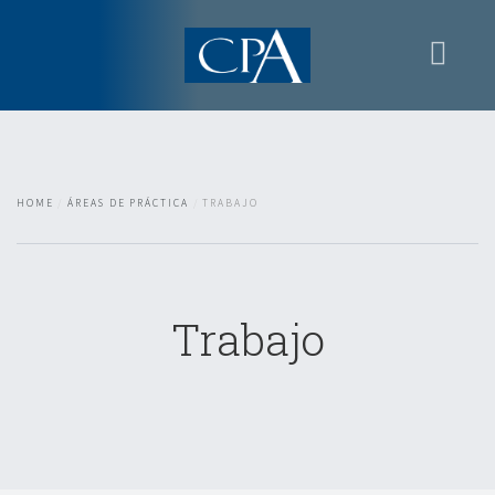
Home
Apresentacion
Áreas de práctica
HOME
ÁREAS DE PRÁCTICA
TRABAJO
Contactos
Zona reservada
Trabajo